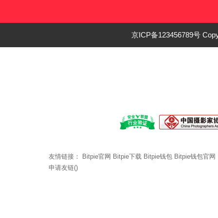
京ICP备123456789号 Cop
友情链接：
Bitpie官网
Bitpie下载
Bitpie钱包
Bitpie钱包官网
申请友链()