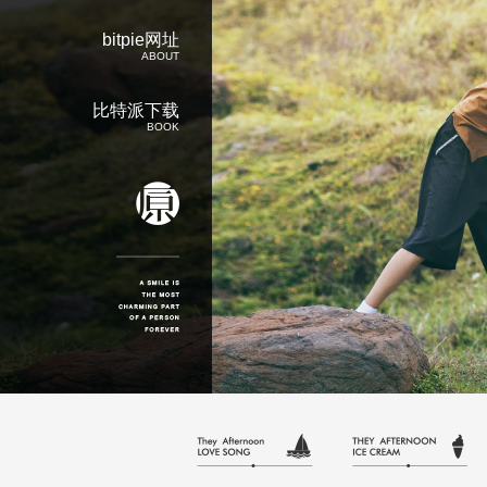
bitpie网址
ABOUT
比特派下载
BOOK