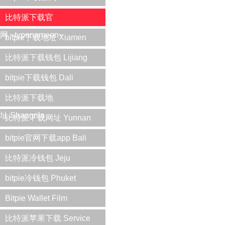
比特派下载官
网
~typenameen~
bitpie下载地址
Xiamen
比特派下载钱包
Lijiang
bitpie下载钱包
Dali
比特派下载地
址
Shangrila
比特派下载网址
Yunnan
bitpie官网下载app
Bali
比特派冷钱包
Jeju
bitpie冷钱包
Phuket
Bitpie Wallet
Film
比特派苹果下载
Service