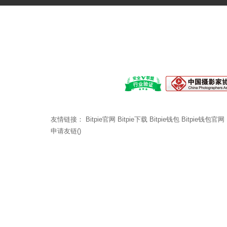
友情链接：
Bitpie官网
Bitpie下载
Bitpie钱包
Bitpie钱包官网
申请友链()