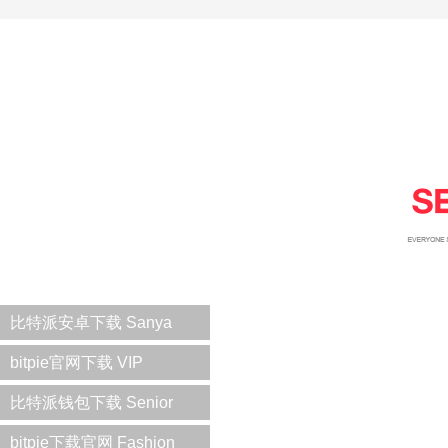
比特派安卓下载
Sanya
bitpie官网下载
VIP
比特派钱包下载
Senior
bitpie下载官网
Fashion