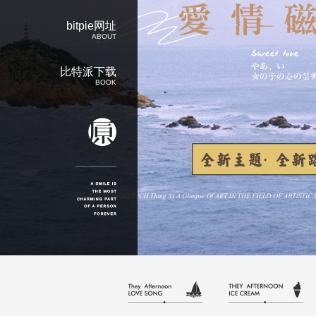
bitpie网址
ABOUT
比特派下载
BOOK