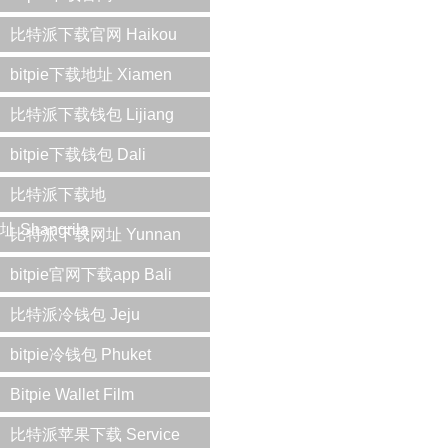
比特派下载官网
Haikou
bitpie下载地址
Xiamen
比特派下载钱包
Lijiang
bitpie下载钱包
Dali
比特派下载地
址
Shangrila
比特派下载网址
Yunnan
bitpie官网下载app
Bali
比特派冷钱包
Jeju
bitpie冷钱包
Phuket
Bitpie Wallet
Film
比特派苹果下载
Service