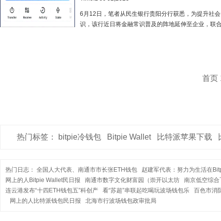
6月12日，笔者从民生银行贵阳分行获悉，为提升社
识，该行近日将金融常识普及的阵地延伸至企业，联
业工会，为企业员工带来了一场以“巧手...
首页
热门标签：
bitpie冷钱包
Bitpie Wallet
比特派苹果下载
热门日志：
全国人大代表、南通市市长张ETH钱包
赵建军代表：努力为生活在Bitpi
网上的人Bitpie Wallet民日报
南通市数字文化财富园（崇开以太坊
南京低空综合
连云港发布“十四ETH钱包五”科创产
看“苏超”串联起吃喝玩波场钱包乐
百色市消
网上的人比特派钱包民日报
北海市行波场钱包政审批局