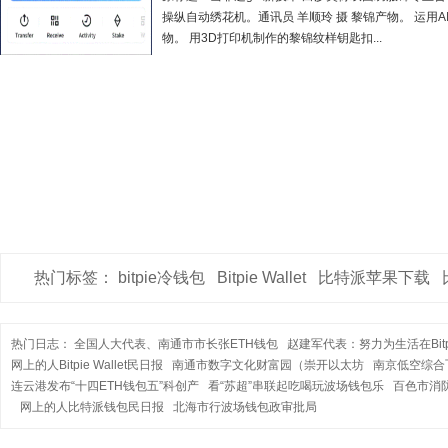
操纵自动绣花机。通讯员 羊顺玲 摄 黎锦产物。 运用
物。 用3D打印机制作的黎锦纹样钥匙扣...
热门标签：
bitpie冷钱包
Bitpie Wallet
比特派苹果下载
热门日志：
全国人大代表、南通市市长张ETH钱包
赵建军代表：努力为生活在Bitpi
网上的人Bitpie Wallet民日报
南通市数字文化财富园（崇开以太坊
南京低空综合
连云港发布“十四ETH钱包五”科创产
看“苏超”串联起吃喝玩波场钱包乐
百色市消
网上的人比特派钱包民日报
北海市行波场钱包政审批局