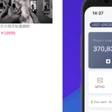
大小洞天钜惠婚纱
￥19999