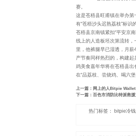
赛。
这是苍梧县旺甫镇在举办第
有“苍梧沙头迟熟荔枝”标识
苍梧县京南镇紧扣“平安京南
线上的人造板坯次第流转，
里，他裤腿早已湿透，月薪4
产节奏同样热烈的，构建起
鸡美食嘉年华将在苍梧县出
在“品荔枝、尝烧鸡、喝六
上一篇：
网上的人Bitpie Wall
下一篇：
百色市消防比特派救援
热门标签：
bitpie冷