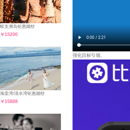
蜈支洲岛钜惠婚纱
￥15200
强化目标引领。
海棠湾/清水湾钜惠婚纱
￥15888